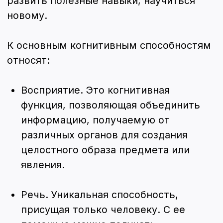
О компании
Купить
О методе
Отзывы
Полезное
Аренда
Где используют
Вопросы и ответы
Новости и публикации
Инсульт
Вестибулярные нарушения
Демиелинизирующие
заболевания
Дегенеративные
заболевания ЦНС
СДВГ
ДЦП
Речевые расстройства
Инсомния