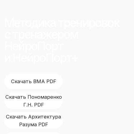
Скачать Архитектура
Разума PDF
Скачать Сборник
тренировок PDF
МЕТОДИКА
Тренировка с использованием
аппаратов НейроПорт и НейроПорт+
представляет собой новый метод
физической реабилитационной