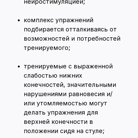
Мышление. Высшая степень развития
человеческого сознания. На этом
уровне происходит классификация и
систематизация полученной
информации, ее обработка и
выделение новых свойств.
Воображение. Способность
генерировать новую информацию,
образы, идеи на основе уже
полученных знаний и опыта. Эта
когнитивная функция необходима не
только творческим людям, ведь без
возможности что-то представить
нельзя ничего создать.
Внимание. Отвечает за
избирательность восприятия
информации. Эта когнитивная
функция позволяет вычленять
необходимый на данный момент