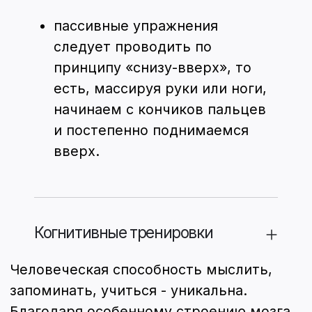
объект и концентрироваться на нем.
Чем лучше оно развито, тем
результативнее будет работа
остальных функций, благодаря
возможности работать только с
нужной информацией.
Память. Это способность закреплять,
сохранять и воспроизводить
полученную от остальных органов
восприятия информацию. Эта
функция страдает одной из первых,
когда начинается постепенная
возрастная деградация
человеческого мозга.
О ТЛНС
Новости