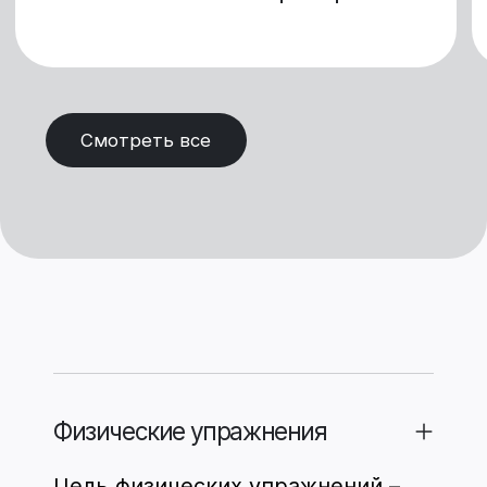
связи.
При комплексном подходе
развиваются и
совершенствуются различные
физические качества (сила,
выносливость, быстрота,
гибкость, ловкость, и др.)
Основы тренировки:
физические упражнения
проводятся одновременно с
нейростимуляцией;
комплекс упражнений
подбирается отталкиваясь от
возможностей и потребностей
тренируемого;
тренируемые с выраженной
слабостью нижних