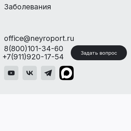
Задать вопрос
+7(911)920-17-54
Методика тренировок
с тренажером
НейроПорт
и НейроПорт+
Скачать ВМА PDF
Скачать Пономаренко
Г.Н. PDF