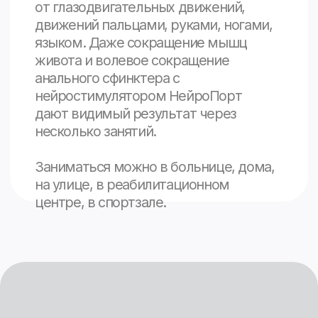
Физические упражнения
Цель физических упражнений –
восстановление и компенсация
временно утраченных или
сниженных возможностей
организма.
Комплекс занятий с
нейростимулятором НейроПорт
определяется характером
течения заболевания, общим
состоянием пациента, периодом
и этапом реабилитации,
двигательным режимом.