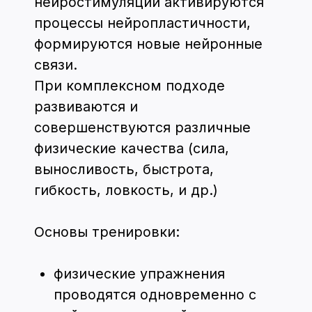
Восприятие. Это когнитивная
функция, позволяющая объединить
информацию, получаемую от
различных органов для создания
целостного образа предмета или
явления.
Речь. Уникальная способность,
присущая только человеку. С ее
помощью можно получать
информацию об объектах, не
сталкиваясь с ними в реальном мире,
и передавать свои знания другим.
Развитие происходит по мере
взросления после знакомства с
родным языком. Отсутствие
достаточной тренировки в
определенном возрасте
отрицательно влияет на развитие
мозга в целом.