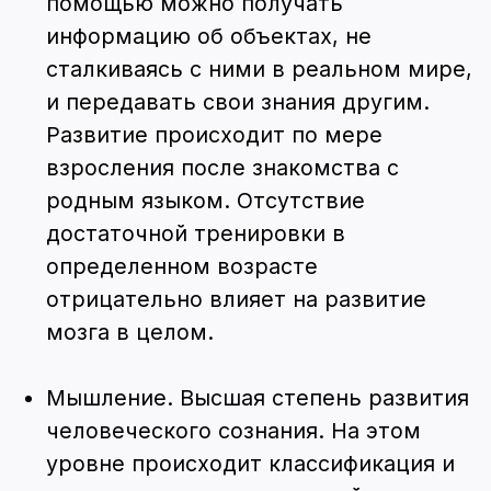
Задать вопрос специалисту
Связаться в Telegram
Связаться в Max
office@neyroport.ru
8(800)101-34-60
+7(911)920-17-54
Пользовательское соглашение
Политика конфиденциальности
Реквизиты