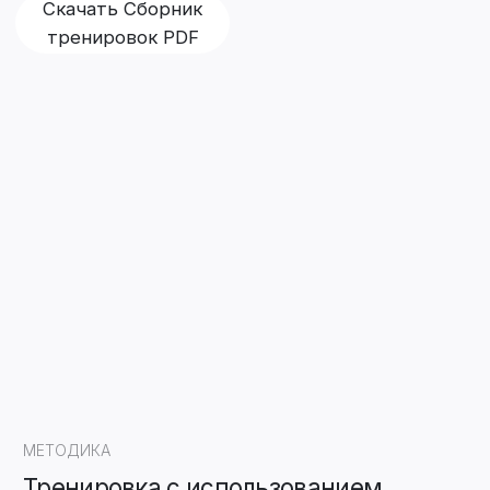
терапии. Он основан на стимуляции
головного мозга в сочетании с
нервно-мышечным переобучением.
НейроПорт работает как катализатор
или как ускоритель реабилитационного
процесса. Его основная работа помочь
нейронам создать новые маршруты
движения в цепочке нервных волокон
или восстановить разрушенные
нейронные сети для восстановления
двигательных навыков.
НейроПорт сокращает
восстановительные процессы в разы,
а то и просто возвращает человека
к его обычной повседневной жизни,
даря радость движения и возможность
самостоятельно передвигаться,
обслуживать себя без посторонней
помощи, хотя ранее это было
невозможно.