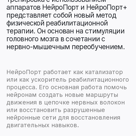
Это новая реабилитация!
Она возможна, когда пациент готов
выполнять даже минимальные
физические упражнения, которые
ему доступны, начиная
от глазодвигательных движений,
движений пальцами, руками, ногами,
языком. Даже сокращение мышц
живота и волевое сокращение
анального сфинктера с
нейростимулятором НейроПорт
дают видимый результат через
несколько занятий.
Заниматься можно в больнице, дома,
на улице, в реабилитационном
центре, в спортзале.