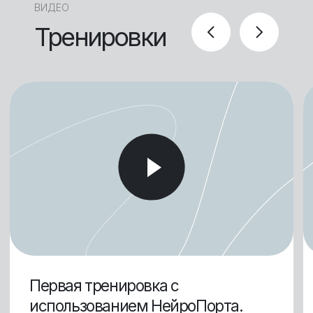
Физические упражнения дают
стойкий положительный эффект в
реабилитации, они должны быть
адекватны возможностям
занимающихся.
Суть тренировки в многократной,
систематически повторяющейся
и постепенно повышающейся
физической нагрузке, которая
вызывает в организме человека
положительные функциональные
изменения. В результате
тренировки нормализуются и
совершенствуются механизмы
регуляции, повышая
адаптационные возможности
организма.
За счёт транслингвальной
нейростимуляции активируются
процессы нейропластичности,
формируются новые нейронные