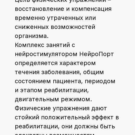
конечностей, значительными
нарушениями равновесия и/
или утомляемостью могут
делать упражнения для
верхней конечности в
положении сидя на стуле;
пассивные упражнения
следует проводить по
принципу «снизу-вверх», то
есть, массируя руки или ноги,
начинаем с кончиков пальцев
и постепенно поднимаемся
вверх.
Когнитивные тренировки
Человеческая способность мыслить,
запоминать, учиться - уникальна.
Благодаря особенному строению мозга,