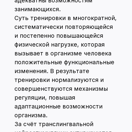
мы можем не только осознавать себя,
но и постоянно развиваться.
Способность различными способами
воспринимать и осознавать
окружающий мир и называется
когнитивной. Работа мозга направлена
на управление всем нашим организмом,
получение и обработку информации из
внешнего мира различными способами.
Сочетая нейростимуляцию с
упражнениями направленными на
тренировку памяти, речи, мышления,
улучшаются не только когнитивные
функции, но и появляется возможность
развить полезные навыки, научиться
новому.
К основным когнитивным способностям
относят: