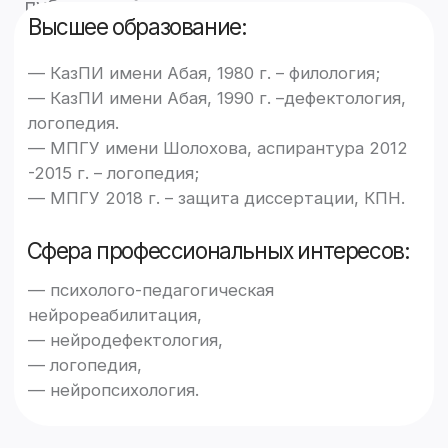
нарушений у детей дошкольного возраста;
— Афазия;
— Алалия;
— Дизартрия;
— Дисфагия;
— Основы нейропсихологии для коррекцонных
педагогов;
— Логоритмика;
— Основы коррекционной работы в
нейрореабилитации;
— Логопед в составе мультидисциплинарной
бригады;
— Эрготерапия;
— Дифференцированный логопедический
массаж.
В декабре 2022г. проведён
двухдневный семинар-марафон по
инновационным технологиям в
логопедии.
13 Нейропортов+ передано для
Кабинетов психолого-педагогической