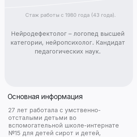
работала с детьми с ДЦП, в АО
«Республиканский детский
реабилитационный центр» г.Астана.
С 2016 по 2021 годы – ведущий научный
сотрудник отдела науки и
образования АО «Республиканский
детский реабилитационный центр»
г.Астана (трансферт инновационных
технологий в регионы РК).
С 2008 по 2018 годы выполняла
обязанности внештатного логопеда-
дефектолога Министерства
здравоохранения Республики
Казахстан.
Место работы
В настоящее время – директор ТОО
«Республиканский образовательный
центр коррекционной педагогики и
нейропсихологии», президент
«Международной ассоциации
специальных педагогов Республики
Казахстан».