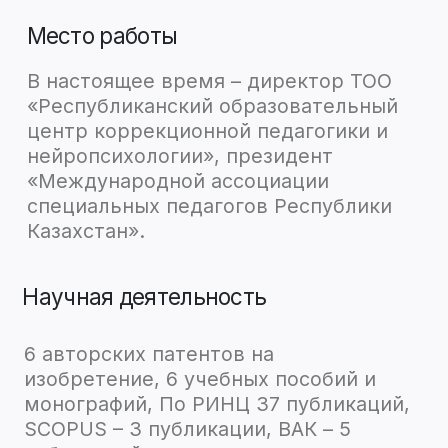
Целевая аудитория
— дефектологи разных специальностей,
— логопеды,
— психологи,
— нейропсихологи,
— врачи-реабилитологи,
— родители детей с ОВЗ.
— родственники пациентов с последствиями
очаговых и диффузных поражений головного
мозга.
Научная деятельность:
— автор 9 учебных пособий, публикаций – 11,
ВАК – 4 публикаций.
Тематика лекций:
— МКФ (международная классификация
функционирования, ограничения
жизнедеятельности и здоровья;
— Инновационные технологии в логопедии;
— Диагностика и коррекция сенсорных