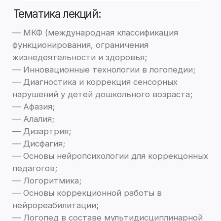
О методе
Отзывы
Полезное
Аренда
Где используют
Вопросы и ответы
Новости и публикации
Инсульт
Вестибулярные нарушения
Демиелинизирующие
заболевания
Дегенеративные
заболевания ЦНС
СДВГ
ДЦП
Речевые расстройства
Инсомния
Задать вопрос специалисту