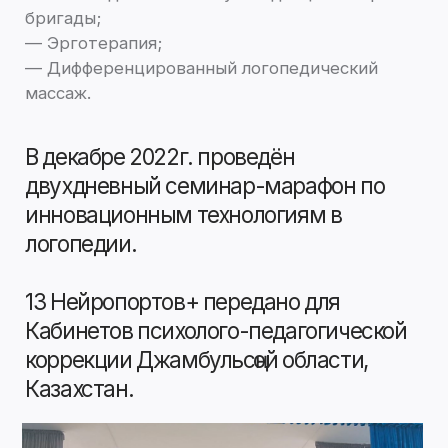
Связаться в Telegram
Связаться в Max
office@neyroport.ru
8(800)101-34-60
+7(911)920-17-54
Пользовательское соглашение
Политика конфиденциальности
Реквизиты
ООО “Медицинские технологии
будущего”