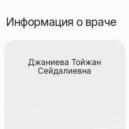
Стаж работы с 1980 года (43 года).
Нейродефектолог – логопед высшей
категории, нейропсихолог. Кандидат
педагогических наук.
Основная информация
27 лет работала с умственно-
отсталыми детьми во
вспомогательной школе-интернате
№15 для детей сирот и детей,
лишенных родительской опеки в
г.Уральск ЗКО.
С 2007 по 2015 годы – заведующая
отдела коррекционной педагогики,