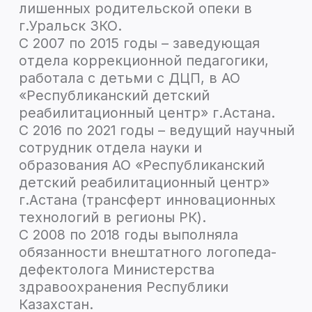
Научная деятельность
6 авторских патентов на
изобретение, 6 учебных пособий и
монографий, По РИНЦ 37 публикаций,
SCOPUS – 3 публикации, ВАК – 5
публикаций.
Высшее образование:
— КазПИ имени Абая, 1980 г. – филология;
— КазПИ имени Абая, 1990 г. –дефектология,
логопедия.
— МПГУ имени Шолохова, аспирантура 2012
-2015 г. – логопедия;
— МПГУ 2018 г. – защита диссертации, КПН.
Сфера профессиональных интересов:
— психолого-педагогическая
нейрореабилитация,
— нейродефектология,
— логопедия,
— нейропсихология.